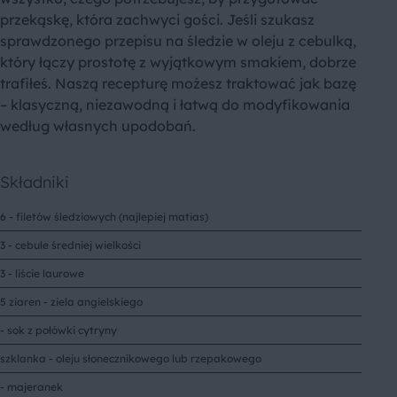
przekąskę, która zachwyci gości. Jeśli szukasz
sprawdzonego przepisu na śledzie w oleju z cebulką,
który łączy prostotę z wyjątkowym smakiem, dobrze
trafiłeś. Naszą recepturę możesz traktować jak bazę
– klasyczną, niezawodną i łatwą do modyfikowania
według własnych upodobań.
Składniki
6 - filetów śledziowych (najlepiej matias)
3 - cebule średniej wielkości
3 - liście laurowe
5 ziaren - ziela angielskiego
- sok z połówki cytryny
szklanka - oleju słonecznikowego lub rzepakowego
- majeranek