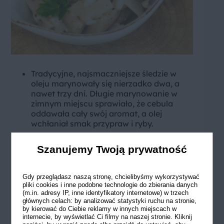
Tradycyjne, najsmaczniejsze śledzie w
oleju marynowały się nierzadko dwa, a
nawet trzy dni. Długie marynowanie w
zimnym miejscu sprawiało, że cebula
oddawała cały swój aromat, a olej
wchłaniał smak przypraw i ryby.
Jeśli masz dostęp wyłącznie do śledzi
solonych, warto je moczyć nieco dłużej –
Szanujemy Twoją prywatność
nawet 2–3 godziny, zmieniając wodę co
godzinę. Możesz też dodać do wody
Gdy przeglądasz naszą stronę, chcielibyśmy wykorzystywać
odrobinę mleka, które skutecznie łagodzi
pliki cookies i inne podobne technologie do zbierania danych
słoność. Tak przygotowane filety
(m.in. adresy IP, inne identyfikatory internetowe) w trzech
śledziowe w oleju będą miały
głównych celach: by analizować statystyki ruchu na stronie,
łagodniejszy, bardziej zrównoważony
by kierować do Ciebie reklamy w innych miejscach w
internecie, by wyświetlać Ci filmy na naszej stronie. Kliknij
smak.