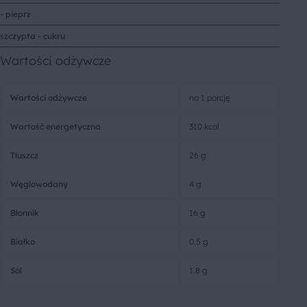
- pieprz
szczypta - cukru
Wartości odżywcze
Wartości odżywcze
na 1 porcję
Wartość energetyczna
310 kcal
Tłuszcz
26 g
Węglowodany
4 g
Błonnik
16 g
Białko
0.5 g
Sól
1.8 g