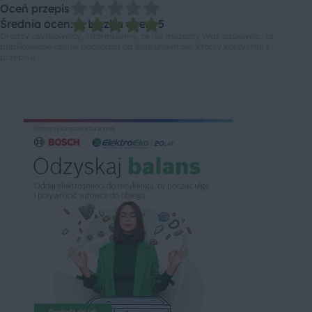
Oceń przepis
Średnia ocen: 5, Liczba ocen: 5
Drodzy użytkownicy, informujemy, że nie możemy Was zapewnić, że
publikowane opinie pochodzą od konsumentów, którzy korzystali z
przepisu.