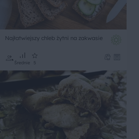
Najłatwiejszy chleb żytni na zakwasie
Średnie
5