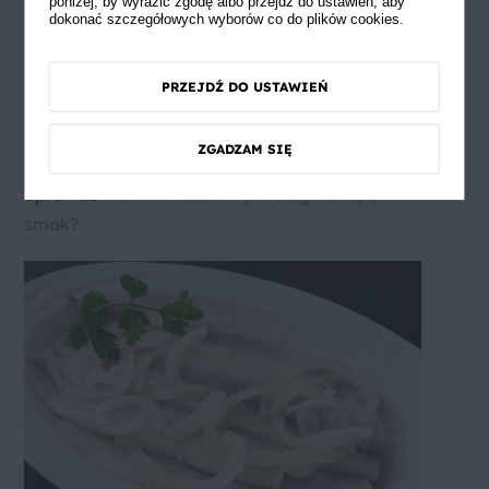
poniżej, by wyrazić zgodę albo przejdź do ustawień, aby
Ciekawym urozmaiceniem jest dodanie
dokonać szczegółowych wyborów co do plików cookies.
do warstw drobno pokrojonego
ogórka
kiszonego
. Śledź w oleju z cebulką i
ogórkiem to połączenie, które warto
PRZEJDŹ DO USTAWIEŃ
wypróbować – lekka kwaskowość ogórka
świetnie komponuje się z tłustością ryby i
oleju.
ZGADZAM SIĘ
Sprawdź:
Gorzka cebula – jak złagodzić jej
smak?