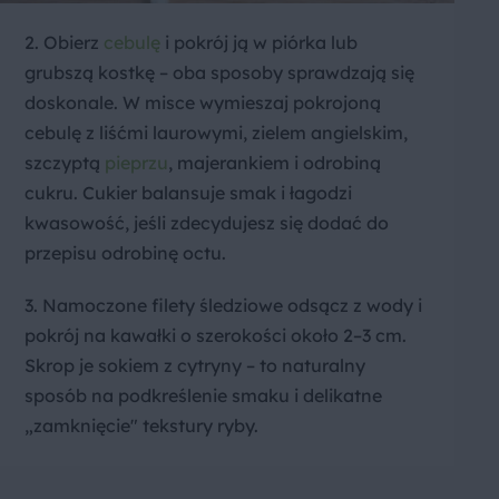
2. Obierz
cebulę
i pokrój ją w piórka lub
grubszą kostkę – oba sposoby sprawdzają się
doskonale. W misce wymieszaj pokrojoną
cebulę z liśćmi laurowymi, zielem angielskim,
szczyptą
pieprzu
, majerankiem i odrobiną
cukru. Cukier balansuje smak i łagodzi
kwasowość, jeśli zdecydujesz się dodać do
przepisu odrobinę octu.
3. Namoczone filety śledziowe odsącz z wody i
pokrój na kawałki o szerokości około 2–3 cm.
Skrop je sokiem z cytryny – to naturalny
sposób na podkreślenie smaku i delikatne
„zamknięcie" tekstury ryby.