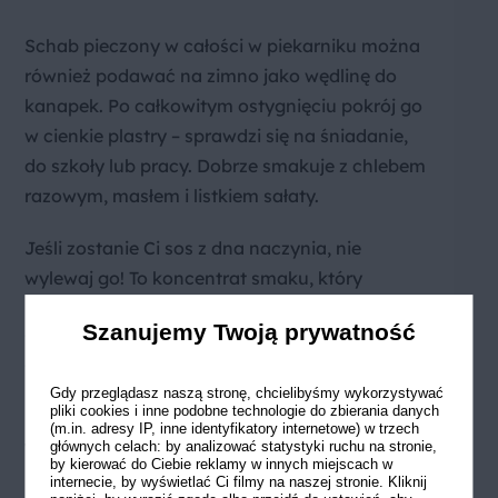
Schab pieczony w całości w piekarniku można
również podawać na zimno jako wędlinę do
kanapek. Po całkowitym ostygnięciu pokrój go
w cienkie plastry – sprawdzi się na śniadanie,
do szkoły lub pracy. Dobrze smakuje z chlebem
razowym, masłem i listkiem sałaty.
Jeśli zostanie Ci sos z dna naczynia, nie
wylewaj go! To koncentrat smaku, który
świetnie sprawdzi się jako dodatek do sosu –
Szanujemy Twoją prywatność
wystarczy zagęścić go łyżką mąki zmieszanej z
wodą lub śmietaną. Taki sos idealnie uzupełni
Gdy przeglądasz naszą stronę, chcielibyśmy wykorzystywać
smak mięsa i ziemniaków.
pliki cookies i inne podobne technologie do zbierania danych
(m.in. adresy IP, inne identyfikatory internetowe) w trzech
Wskazówki i ciekawostki
głównych celach: by analizować statystyki ruchu na stronie,
by kierować do Ciebie reklamy w innych miejscach w
internecie, by wyświetlać Ci filmy na naszej stronie. Kliknij