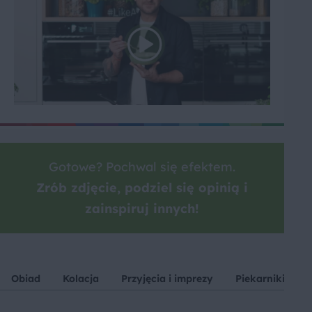
Gotowe? Pochwal się efektem.
Zrób zdjęcie, podziel się opinią i
zainspiruj innych!
Obiad
Kolacja
Przyjęcia i imprezy
Piekarniki