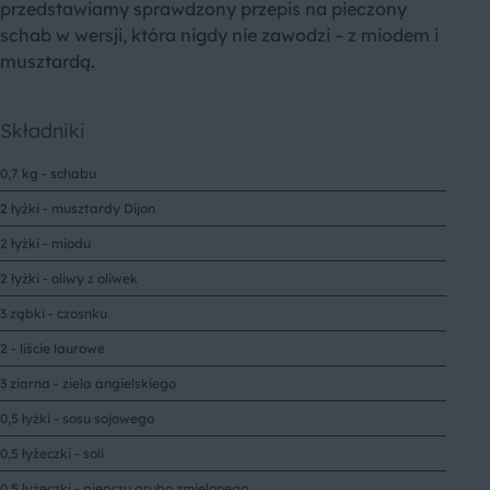
przedstawiamy sprawdzony przepis na pieczony
schab w wersji, która nigdy nie zawodzi – z miodem i
musztardą.
Składniki
0,7 kg - schabu
2 łyżki - musztardy Dijon
2 łyżki - miodu
2 łyżki - oliwy z oliwek
3 ząbki - czosnku
2 - liście laurowe
3 ziarna - ziela angielskiego
0,5 łyżki - sosu sojowego
0,5 łyżeczki - soli
0,5 łyżeczki - pieprzu grubo zmielonego