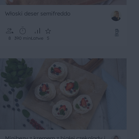
Włoski deser semifreddo
8
390 min
Łatwe
5
Minibezy z kremem z białej czekolady i