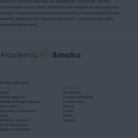
owocowe lody! Co ciekawe, są doskonałym dodatkiem do dań
wytrawnych – mus z malin fantastycznie komponuje się z pieczoną
kaczką. Warto eksperymentować w kuchni z różnymi połączeniami
owoców jagodowych z innymi produktami – ogranicza nas tylko
własna kreatywność!
Gotuj zdrowo
Potrawy
Pora dnia
Zupy
Śniadanie
Dania główne
Drugie śniadanie
Dania jednogarnkowe
Przystawka
Dla dzieci
Obiad
Kiszonki i przetwory
Lunch
Sosy
Deser
Sałatki i surówki
Kolacja
Kuchnie świata
Zdrowy fastfood