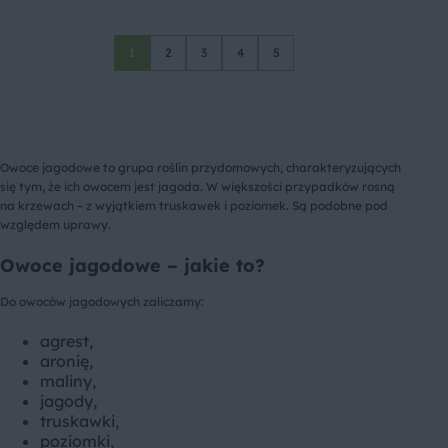
1
2
3
4
5
Owoce jagodowe to grupa roślin przydomowych, charakteryzujących
się tym, że ich owocem jest jagoda. W większości przypadków rosną
na krzewach – z wyjątkiem truskawek i poziomek. Są podobne pod
względem uprawy.
Owoce jagodowe – jakie to?
Do owoców jagodowych zaliczamy:
agrest,
aronię,
maliny,
jagody,
truskawki,
poziomki,