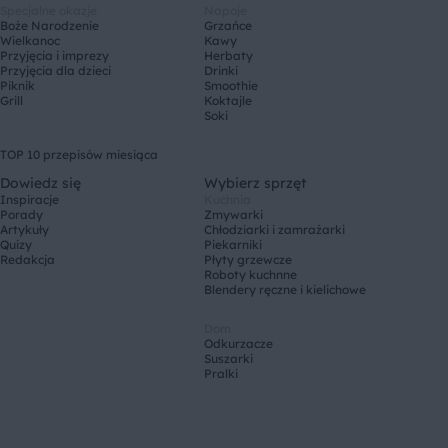
Specjalne okazje
Napoje
Boże Narodzenie
Grzańce
Wielkanoc
Kawy
Przyjęcia i imprezy
Herbaty
Przyjęcia dla dzieci
Drinki
Piknik
Smoothie
Grill
Koktajle
Soki
TOP 10 przepisów miesiąca
Dowiedz się
Wybierz sprzęt
Inspiracje
Kuchnia
Porady
Zmywarki
Artykuły
Chłodziarki i zamrażarki
Quizy
Piekarniki
Redakcja
Płyty grzewcze
Roboty kuchnne
Blendery ręczne i kielichowe
Dom
Odkurzacze
Suszarki
Pralki