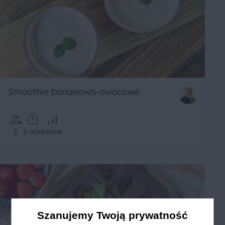
Smoothie bananowo-owocowe
2
5 min
Łatwe
Szanujemy Twoją prywatność