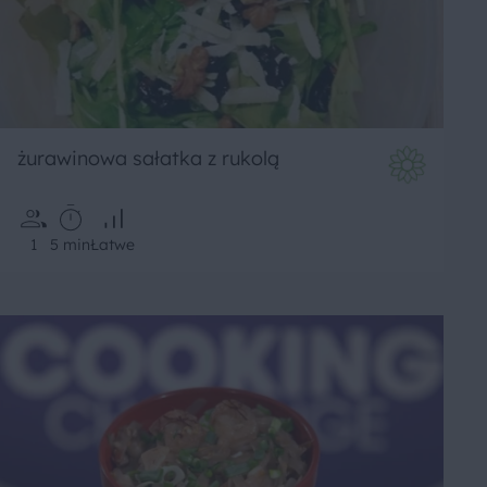
żurawinowa sałatka z rukolą
1
5 min
Łatwe