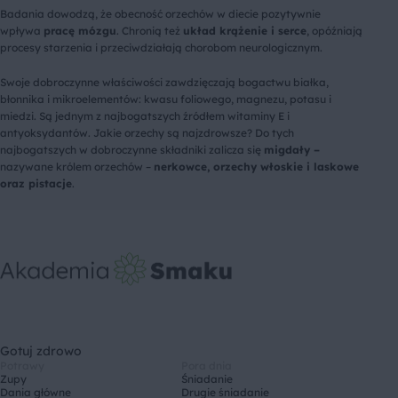
Badania dowodzą, że obecność orzechów w diecie pozytywnie
wpływa
pracę mózgu
. Chronią też
układ krążenie i serce
, opóźniają
procesy starzenia i przeciwdziałają chorobom neurologicznym.
Swoje dobroczynne właściwości zawdzięczają bogactwu białka,
błonnika i mikroelementów: kwasu foliowego, magnezu, potasu i
miedzi. Są jednym z najbogatszych źródłem witaminy E i
antyoksydantów. Jakie orzechy są najzdrowsze? Do tych
najbogatszych w dobroczynne składniki zalicza się
migdały –
nazywane królem orzechów –
nerkowce, orzechy włoskie i laskowe
oraz pistacje
.
Gotuj zdrowo
Potrawy
Pora dnia
Zupy
Śniadanie
Dania główne
Drugie śniadanie