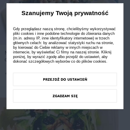
Szanujemy Twoją prywatność
Gdy przeglądasz naszą stronę, chcielibyśmy wykorzystywać
pliki cookies i inne podobne technologie do zbierania danych
(m.in. adresy IP, inne identyfikatory internetowe) w trzech
głównych celach: by analizować statystyki ruchu na stronie,
by kierować do Ciebie reklamy w innych miejscach w
Makaron ze szpinakiem i orzeszkami
internecie, by wyświetlać Ci filmy na naszej stronie. Kliknij
poniżej, by wyrazić zgodę albo przejdź do ustawień, aby
arachidowymi
dokonać szczegółowych wyborów co do plików cookies.
2
30 min
Łatwe
5
PRZEJDŹ DO USTAWIEŃ
ZGADZAM SIĘ