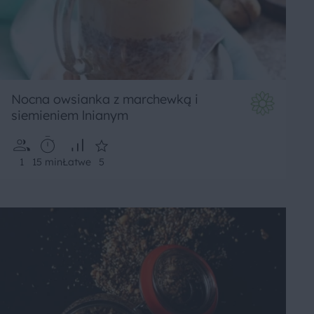
Nocna owsianka z marchewką i
siemieniem lnianym
1
15 min
Łatwe
5