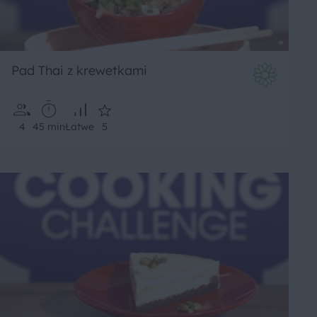
Pad Thai z krewetkami
4
45 min
Łatwe
5