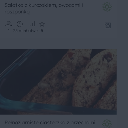
Sałatka z kurczakiem, owocami i
roszponką
1
25 min
Łatwe
5
Pełnoziarniste ciasteczka z orzechami