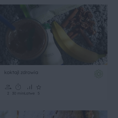
koktajl zdrowia
2
30 min
Łatwe
5