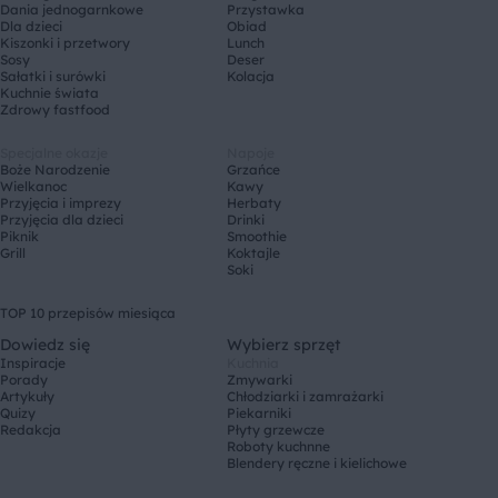
Dania jednogarnkowe
Przystawka
Dla dzieci
Obiad
Kiszonki i przetwory
Lunch
Sosy
Deser
Sałatki i surówki
Kolacja
Kuchnie świata
Zdrowy fastfood
Specjalne okazje
Napoje
Boże Narodzenie
Grzańce
Wielkanoc
Kawy
Przyjęcia i imprezy
Herbaty
Przyjęcia dla dzieci
Drinki
Piknik
Smoothie
Grill
Koktajle
Soki
TOP 10 przepisów miesiąca
Dowiedz się
Wybierz sprzęt
Inspiracje
Kuchnia
Porady
Zmywarki
Artykuły
Chłodziarki i zamrażarki
Quizy
Piekarniki
Redakcja
Płyty grzewcze
Roboty kuchnne
Blendery ręczne i kielichowe