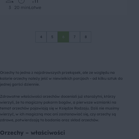
3
20 min
Łatwe
4
5
6
7
8
Orzechy to jedna z najzdrowszych przekąsek, ale ze względu na
kalorie orzechy należy jeść w niewielkich porcjach – od kilku sztuk do
jednej garści dziennie.
Zdrowotne właściwości orzechów doceniali już starożytni, którzy
wierzyli, że to magiczny pokarm bogów, a pierwsze wzmianki na
temat orzechów pojawiają się w Księdze Rodzaju. Dziś nie musimy
wierzyć, w ich magiczną moc ani zastanawiać się, czy orzechy są
zdrowe, potwierdzają to badania oraz skład orzechów.
Orzechy – właściwości