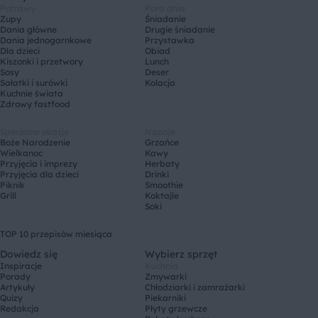
Potrawy
Pora dnia
Zupy
Śniadanie
Dania główne
Drugie śniadanie
Dania jednogarnkowe
Przystawka
Dla dzieci
Obiad
Kiszonki i przetwory
Lunch
Sosy
Deser
Sałatki i surówki
Kolacja
Kuchnie świata
Zdrowy fastfood
Specjalne okazje
Napoje
Boże Narodzenie
Grzańce
Wielkanoc
Kawy
Przyjęcia i imprezy
Herbaty
Przyjęcia dla dzieci
Drinki
Piknik
Smoothie
Grill
Koktajle
Soki
TOP 10 przepisów miesiąca
Dowiedz się
Wybierz sprzęt
Inspiracje
Kuchnia
Porady
Zmywarki
Artykuły
Chłodziarki i zamrażarki
Quizy
Piekarniki
Redakcja
Płyty grzewcze