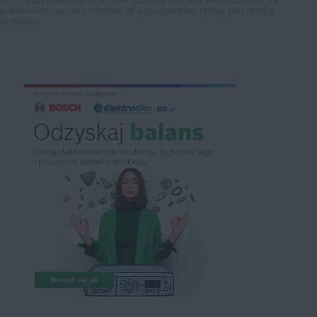
publikowane opinie pochodzą od konsumentów, którzy korzystali z
przepisu.