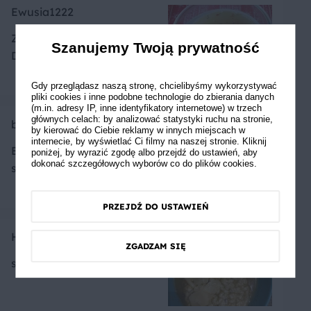
Ewusia1222
Zupa ma świetny smak.
Szanujemy Twoją prywatność
Dla fanów cebuli :)
Gdy przeglądasz naszą stronę, chcielibyśmy wykorzystywać
pliki cookies i inne podobne technologie do zbierania danych
(m.in. adresy IP, inne identyfikatory internetowe) w trzech
głównych celach: by analizować statystyki ruchu na stronie,
beniaaa
by kierować do Ciebie reklamy w innych miejscach w
internecie, by wyświetlać Ci filmy na naszej stronie. Kliknij
Bogaty smak w małej ilości
poniżej, by wyrazić zgodę albo przejdź do ustawień, aby
dokonać szczegółowych wyborów co do plików cookies.
składników.
PRZEJDŹ DO USTAWIEŃ
HomemadeChef
ZGADZAM SIĘ
smaczna zupka