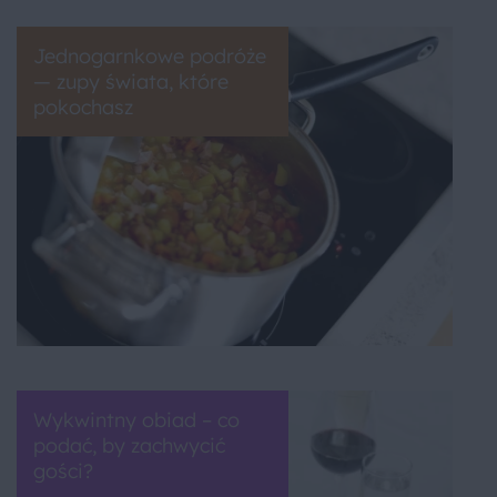
Jednogarnkowe podróże
— zupy świata, które
pokochasz
Wykwintny obiad – co
podać, by zachwycić
gości?