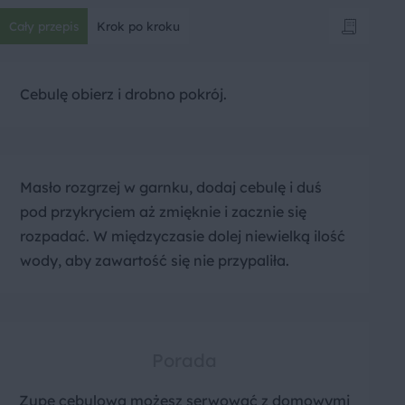
Cały przepis
Krok po kroku
Cebulę obierz i drobno pokrój.
Masło rozgrzej w garnku, dodaj cebulę i duś
pod przykryciem aż zmięknie i zacznie się
rozpadać. W międzyczasie dolej niewielką ilość
wody, aby zawartość się nie przypaliła.
Porada
Zupę cebulową możesz serwować z domowymi