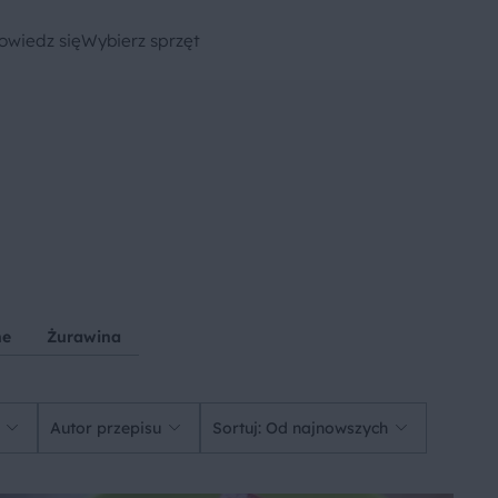
owiedz się
Wybierz sprzęt
ne
Żurawina
Autor przepisu
Sortuj: Od najnowszych