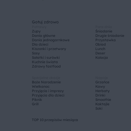
Gotuj zdrowo
Potrawy
Pora dnia
Zupy
Śniadanie
Dania główne
Drugie śniadanie
Dania jednogarnkowe
Przystawka
Dla dzieci
Obiad
Kiszonki i przetwory
Lunch
Sosy
Deser
Sałatki i surówki
Kolacja
Kuchnie świata
Zdrowy fastfood
Specjalne okazje
Napoje
Boże Narodzenie
Grzańce
Wielkanoc
Kawy
Przyjęcia i imprezy
Herbaty
Przyjęcia dla dzieci
Drinki
Piknik
Smoothie
Grill
Koktajle
Soki
TOP 10 przepisów miesiąca