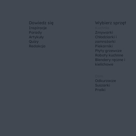
Dowiedz się
Wybierz sprzęt
Inspiracje
Kuchnia
Porady
Zmywarki
Artykuły
Chłodziarki i
Quizy
zamrażarki
Redakcja
Piekarniki
Płyty grzewcze
Roboty kuchnne
Blendery ręczne i
kielichowe
Dom
Odkurzacze
Suszarki
Pralki