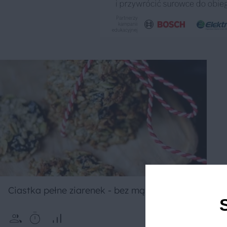
Ciastka pełne ziarenek - bez mąki