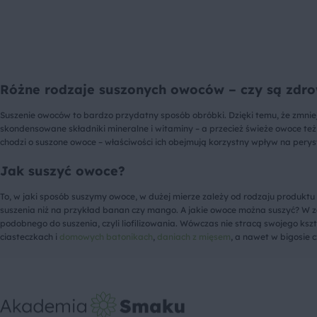
Różne rodzaje suszonych owoców – czy są zdr
Suszenie owoców to bardzo przydatny sposób obróbki. Dzięki temu, że zmnie
skondensowane składniki mineralne i witaminy – a przecież świeże owoce też
chodzi o suszone owoce – właściwości ich obejmują korzystny wpływ na peryst
Jak suszyć owoce?
To, w jaki sposób suszymy owoce, w dużej mierze zależy od rodzaju produktu
suszenia niż na przykład banan czy mango. A jakie owoce można suszyć? W za
podobnego do suszenia, czyli liofilizowania. Wówczas nie stracą swojego ks
ciasteczkach i
domowych batonikach
,
daniach z mięsem
, a nawet w bigosie 