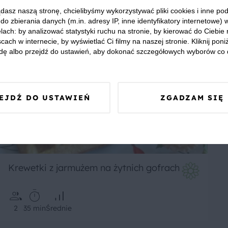
1
80 min
Łatwe
dasz naszą stronę, chcielibyśmy wykorzystywać pliki cookies i inne p
do zbierania danych (m.in. adresy IP, inne identyfikatory internetowe) 
lach: by analizować statystyki ruchu na stronie, by kierować do Ciebie
cach w internecie, by wyświetlać Ci filmy na naszej stronie. Kliknij poniż
dę albo przejdź do ustawień, aby dokonać szczegółowych wyborów co 
EJDŹ DO USTAWIEŃ
ZGADZAM SIĘ
Krewetki z jarmużem na żytnich gofrach
2
35 min
Średnie