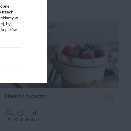
1
45 min
Średnie
odobne
w trzech
 reklamy w
ej, by
do plików
Muesli z owocami
9
60 min
Łatwe