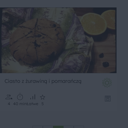
Ciasto z żurawiną i pomarańczą
4
40 min
Łatwe
5