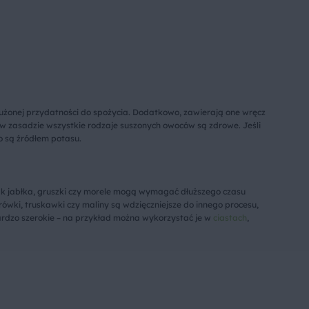
użonej przydatności do spożycia. Dodatkowo, zawierają one wręcz
e w zasadzie wszystkie rodzaje suszonych owoców są zdrowe. Jeśli
o są źródłem potasu.
 jak jabłka, gruszki czy morele mogą wymagać dłuższego czasu
ówki, truskawki czy maliny są wdzięczniejsze do innego procesu,
bardzo szerokie – na przykład można wykorzystać je w
ciastach
,