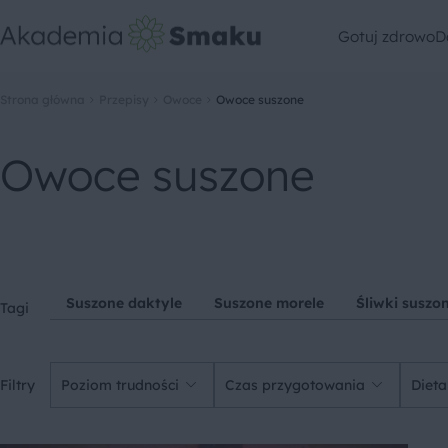
Gotuj zdrowo
D
Strona główna
Przepisy
Owoce
Owoce suszone
Owoce suszone
Suszone daktyle
Suszone morele
Śliwki suszo
Tagi
Filtry
Poziom trudności
Czas przygotowania
Dieta