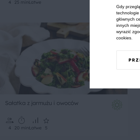
4
25 min
Łatwe
Gdy przeglą
technologie 
głównych ce
innych miejs
wyrazić zgo
cookies.
PRZ
Sałatka z jarmużu i owoców
4
20 min
Łatwe
5