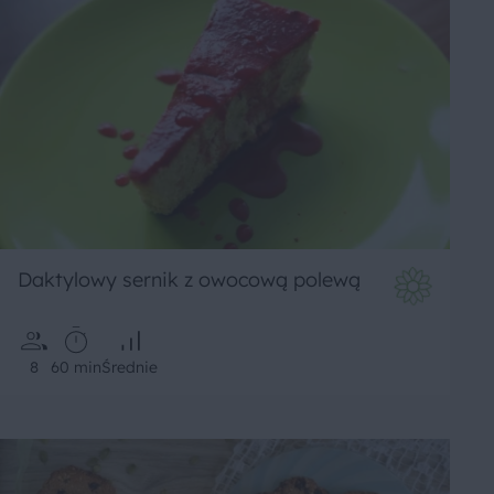
Daktylowy sernik z owocową polewą
8
60 min
Średnie