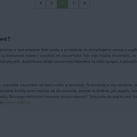
4
5
6
7
8
owe?
jszamy w tym procesie ilość wody w produkcie, to otrzymujemy owoce o wydł
 są doskonale znane z wysokiej ich zawartości! Tak więc można stwierdzić, ż
altykę jelit, dodatkowo dzięki zawartości błonnika są dość sycące, a ponadt
 – a przede wszystkim od ilości wody w owocach. Te bardziej w nią zasobne,
sadzie każdy owoc nadaje się do suszenia, jednak te drobne, jak jagody, bor
ztałtu. Do czego natomiast suszone owoce używać? Tutaj pole do popisu jest 
czy
lekkiej sałatce
.