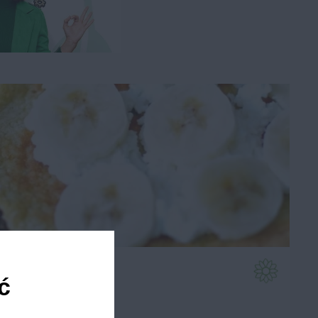
Omlet fitness
ć