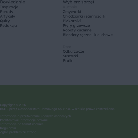
Dowiedz się
Wybierz sprzęt
Inspiracje
Kuchnia
Porady
Zmywarki
Artykuły
Chłodziarki i zamrażarki
Quizy
Piekarniki
Redakcja
Płyty grzewcze
Roboty kuchnne
Blendery ręczne i kielichowe
Dom
Odkurzacze
Suszarki
Pralki
Copyright © 2026
BSH Sprzęt Gospodarstwa Domowego Sp. z o.o. Wszelkie prawa zastrzeżone.
Informacje o przetwarzaniu danych osobowych
Podstawowe informacje prawne
Informacje na temat cookies
Regulamin
Zgłoś problem ze stroną