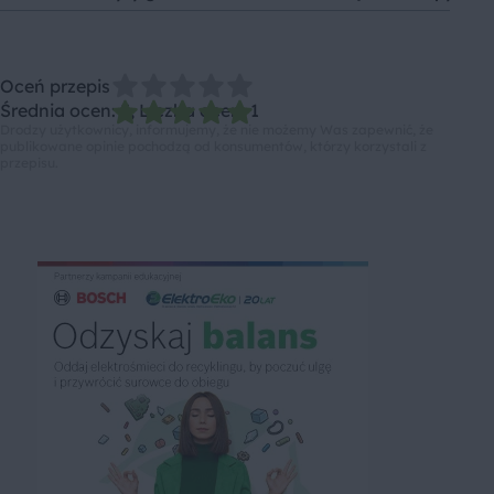
Oceń przepis
Średnia ocen: 5, Liczba ocen: 1
Drodzy użytkownicy, informujemy, że nie możemy Was zapewnić, że
publikowane opinie pochodzą od konsumentów, którzy korzystali z
przepisu.