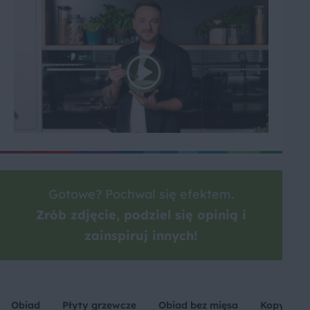
Gotowe? Pochwal się efektem.
Zrób zdjęcie, podziel się opinią i
zainspiruj innych!
Obiad
Płyty grzewcze
Obiad bez mięsa
Kopytka