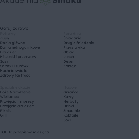
Gotuj zdrowo
Potrawy
Pora dnia
Zupy
Śniadanie
Dania główne
Drugie śniadanie
Dania jednogarnkowe
Przystawka
Dla dzieci
Obiad
Kiszonki i przetwory
Lunch
Sosy
Deser
Sałatki i surówki
Kolacja
Kuchnie świata
Zdrowy fastfood
Specjalne okazje
Napoje
Boże Narodzenie
Grzańce
Wielkanoc
Kawy
Przyjęcia i imprezy
Herbaty
Przyjęcia dla dzieci
Drinki
Piknik
Smoothie
Grill
Koktajle
Soki
TOP 10 przepisów miesiąca