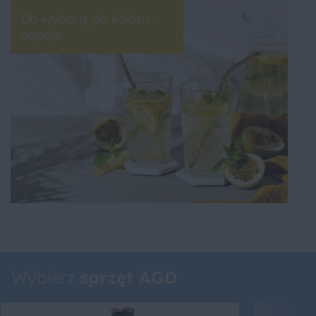
Do wyboru, do koloru –
napoje
Wybierz
sprzęt AGD