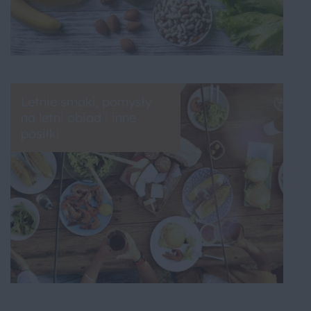
Letnie smaki, pomysły
na letni obiad i inne
posiłki