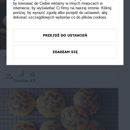
by kierować do Ciebie reklamy w innych miejscach w
internecie, by wyświetlać Ci filmy na naszej stronie. Kliknij
poniżej, by wyrazić zgodę albo przejdź do ustawień, aby
dokonać szczegółowych wyborów co do plików cookies.
PRZEJDŹ DO USTAWIEŃ
ZGADZAM SIĘ
Owocowa owsianka
Średnie
4.5