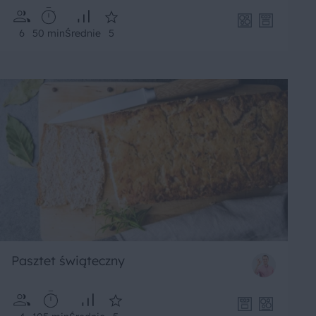
6
50 min
Średnie
5
Pasztet świąteczny