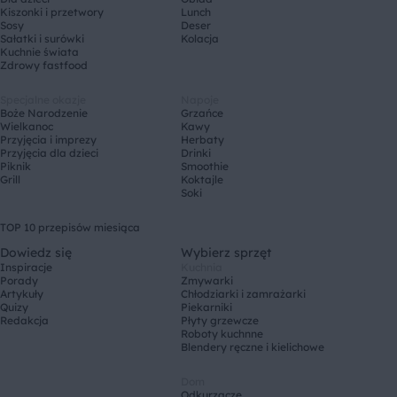
Kiszonki i przetwory
Lunch
Sosy
Deser
Sałatki i surówki
Kolacja
Kuchnie świata
Zdrowy fastfood
Specjalne okazje
Napoje
Boże Narodzenie
Grzańce
Wielkanoc
Kawy
Przyjęcia i imprezy
Herbaty
Przyjęcia dla dzieci
Drinki
Piknik
Smoothie
Grill
Koktajle
Soki
TOP 10 przepisów miesiąca
Dowiedz się
Wybierz sprzęt
Inspiracje
Kuchnia
Porady
Zmywarki
Artykuły
Chłodziarki i zamrażarki
Quizy
Piekarniki
Redakcja
Płyty grzewcze
Roboty kuchnne
Blendery ręczne i kielichowe
Dom
Odkurzacze