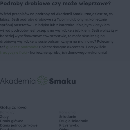
Podroby drobiowe czy może wieprzowe?
Wśród przepisów na podroby od Akademii Smaku znajdziesz to, co
lubisz. Jeśli podroby drobiowe są Twoimi ulubionymi, koniecznie
spróbuj pasztetów – z indyka lub z kurczaka. Kolejnym klasykiem
wśród podrobów jest przepis na wątróbkę z jabłkiem. Jeśli wolisz ją w
bardziej wyrafinowanym towarzystwie, to może skusisz się na
drobiową wątróbkę w sosie balsamicznym na malinowo? Polecamy
też
gulasz z podrobów
z pieczarkowym akcentem. I oczywiście
tradycyjne flaki
– koniecznie spróbuj ich domowego wykonania!
Gotuj zdrowo
Potrawy
Pora dnia
Zupy
Śniadanie
Dania główne
Drugie śniadanie
Dania jednogarnkowe
Przystawka
Dla dzieci
Obiad