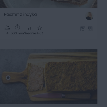
Pasztet z indyka
4
300 min
Średnie
4.63