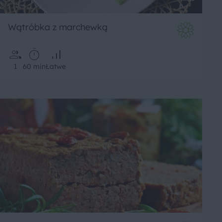
Wątróbka z marchewką
1
60 min
Łatwe