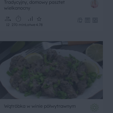
Tradycyjny, domowy pasztet
wielkanocny
12
270 min
Łatwe
4.78
Wątróbka w winie półwytrawnym