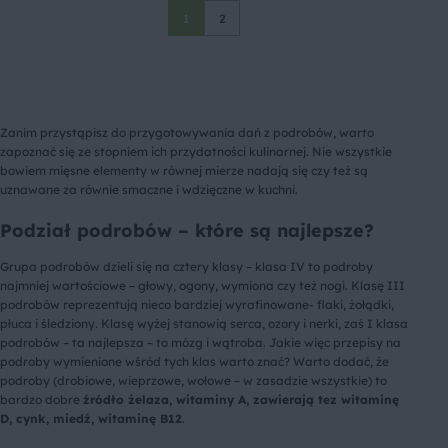
1
2
Zanim przystąpisz do przygotowywania dań z podrobów, warto
zapoznać się ze stopniem ich przydatności kulinarnej. Nie wszystkie
bowiem mięsne elementy w równej mierze nadają się czy też są
uznawane za równie smaczne i wdzięczne w kuchni.
Podział podrobów – które są najlepsze?
Grupa podrobów dzieli się na cztery klasy – klasa IV to podroby
najmniej wartościowe – głowy, ogony, wymiona czy też nogi. Klasę III
podrobów reprezentują nieco bardziej wyrafinowane- flaki, żołądki,
płuca i śledziony. Klasę wyżej stanowią serca, ozory i nerki, zaś I klasa
podrobów – ta najlepsza – to mózg i wątroba. Jakie więc przepisy na
podroby wymienione wśród tych klas warto znać? Warto dodać, że
podroby (drobiowe, wieprzowe, wołowe – w zasadzie wszystkie) to
bardzo dobre
źródło żelaza, witaminy A, zawierają tez witaminę
D, cynk, miedź, witaminę B12
.