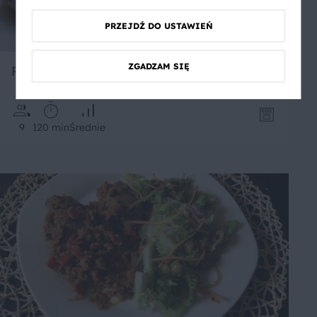
PRZEJDŹ DO USTAWIEŃ
ZGADZAM SIĘ
Pasztet z bakłażanem i papryką
9
120 min
Średnie