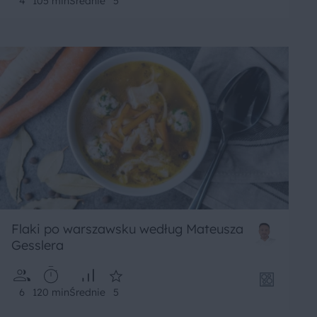
4
105 min
Średnie
5
Flaki po warszawsku według Mateusza
Gesslera
6
120 min
Średnie
5