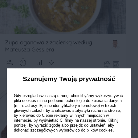
Zupa ogonowa z zacierką według
Mateusza Gesslera
4
240 min
Średnie
5
Szanujemy Twoją prywatność
Gdy przeglądasz naszą stronę, chcielibyśmy wykorzystywać
pliki cookies i inne podobne technologie do zbierania danych
(m.in. adresy IP, inne identyfikatory internetowe) w trzech
głównych celach: by analizować statystyki ruchu na stronie,
by kierować do Ciebie reklamy w innych miejscach w
internecie, by wyświetlać Ci filmy na naszej stronie. Kliknij
poniżej, by wyrazić zgodę albo przejdź do ustawień, aby
dokonać szczegółowych wyborów co do plików cookies.