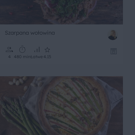
Szarpana wołowina
4
480 min
Łatwe
4.15