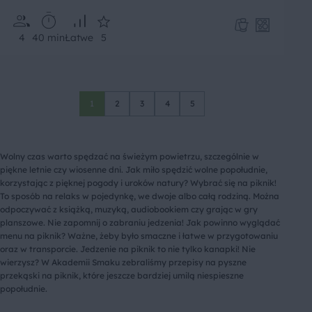
4
40 min
Łatwe
5
1
2
3
4
5
Wolny czas warto spędzać na świeżym powietrzu, szczególnie w
piękne letnie czy wiosenne dni. Jak miło spędzić wolne popołudnie,
korzystając z pięknej pogody i uroków natury? Wybrać się na piknik!
To sposób na relaks w pojedynkę, we dwoje albo całą rodziną. Można
odpoczywać z książką, muzyką, audiobookiem czy grając w gry
planszowe. Nie zapomnij o zabraniu jedzenia! Jak powinno wyglądać
menu na piknik? Ważne, żeby było smaczne i łatwe w przygotowaniu
oraz w transporcie. Jedzenie na piknik to nie tylko kanapki! Nie
wierzysz? W Akademii Smaku zebraliśmy przepisy na pyszne
przekąski na piknik, które jeszcze bardziej umilą niespieszne
popołudnie.