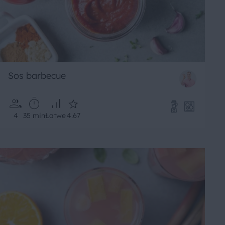
Sos barbecue
4
35 min
Łatwe
4.67