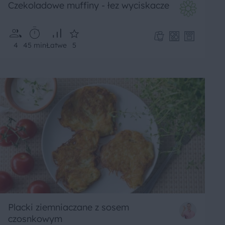
Czekoladowe muffiny - łez wyciskacze
4
45 min
Łatwe
5
Placki ziemniaczane z sosem
czosnkowym