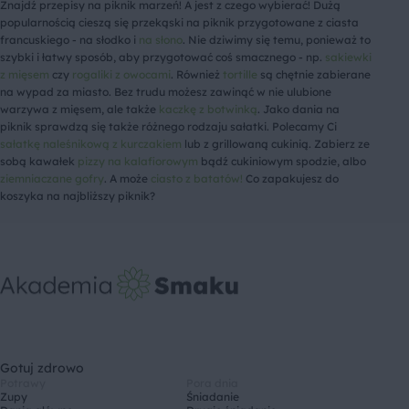
Znajdź przepisy na piknik marzeń! A jest z czego wybierać! Dużą
popularnością cieszą się przekąski na piknik przygotowane z ciasta
francuskiego - na słodko i
na słono
. Nie dziwimy się temu, ponieważ to
szybki i łatwy sposób, aby przygotować coś smacznego - np.
sakiewki
z mięsem
czy
rogaliki z owocami
. Również
tortille
są chętnie zabierane
na wypad za miasto. Bez trudu możesz zawinąć w nie ulubione
warzywa z mięsem, ale także
kaczkę z botwinką
. Jako dania na
piknik sprawdzą się także różnego rodzaju sałatki. Polecamy Ci
sałatkę naleśnikową z kurczakiem
lub z grillowaną cukinią. Zabierz ze
sobą kawałek
pizzy na kalafiorowym
bądź cukiniowym spodzie, albo
ziemniaczane gofry
. A może
ciasto z batatów!
Co zapakujesz do
koszyka na najbliższy piknik?
Gotuj zdrowo
Potrawy
Pora dnia
Zupy
Śniadanie