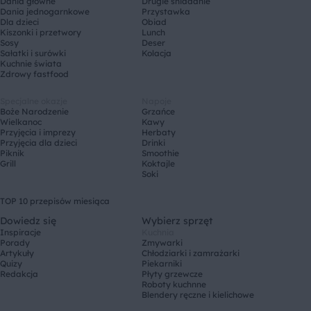
Dania główne
Drugie śniadanie
Dania jednogarnkowe
Przystawka
Dla dzieci
Obiad
Kiszonki i przetwory
Lunch
Sosy
Deser
Sałatki i surówki
Kolacja
Kuchnie świata
Zdrowy fastfood
Specjalne okazje
Napoje
Boże Narodzenie
Grzańce
Wielkanoc
Kawy
Przyjęcia i imprezy
Herbaty
Przyjęcia dla dzieci
Drinki
Piknik
Smoothie
Grill
Koktajle
Soki
TOP 10 przepisów miesiąca
Dowiedz się
Wybierz sprzęt
Inspiracje
Kuchnia
Porady
Zmywarki
Artykuły
Chłodziarki i zamrażarki
Quizy
Piekarniki
Redakcja
Płyty grzewcze
Roboty kuchnne
Blendery ręczne i kielichowe