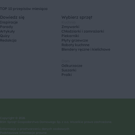
TOP 10 przepisów miesiąca
Dowiedz się
Wybierz sprzęt
Inspiracje
Kuchnia
Porady
Zmywarki
Artykuły
Chłodziarki i zamrażarki
Quizy
Piekarniki
Redakcja
Płyty grzewcze
Roboty kuchnne
Blendery ręczne i kielichowe
Dom
Odkurzacze
Suszarki
Pralki
Copyright © 2026
BSH Sprzęt Gospodarstwa Domowego Sp. z o.o. Wszelkie prawa zastrzeżone.
Informacje o przetwarzaniu danych osobowych
Podstawowe informacje prawne