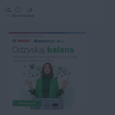
1
40 min
Łatwe