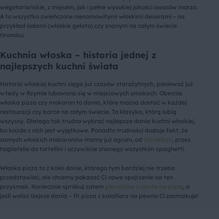
wegetariańskie, z mięsem, jak i pełne wysokiej jakości owoców morza.
A to wszystko zwieńczone niesamowitymi włoskimi deserami – na
przykład lodami (włoskie gelato) czy znanym na całym świecie
tiramisu.
Kuchnia włoska – historia jednej z
najlepszych kuchni świata
Historia włoskiej kuchni sięga już czasów starożytnych, ponieważ już
wtedy w Rzymie lubowano się w miejscowych smakach. Obecnie
włoska pizza czy makaron to dania, które można dostać w każdej
restauracji czy barze na całym świecie. To klasyka, którą lubią
wszyscy. Dlatego tak trudno wybrać najlepsze dania kuchni włoskiej,
bo każde z nich jest wyjątkowe. Ponadto trudności dodaje fakt, że
samych włoskich makaronów mamy już ogrom, od
cannelloni
, przez
tagliatelle do tortellini i oczywiście znanego wszystkim spaghetti.
Włoska pizza to z kolei danie, którego tym bardziej nie trzeba
przedstawiać, ale chcemy pokazać Ci nowe spojrzenie na ten
przysmak. Koniecznie spróbuj zatem
pierożków z ciasta na pizzę
, a
jeśli wolisz lżejsze dania – fit pizza z kalafiora na pewno Ci zasmakuje!