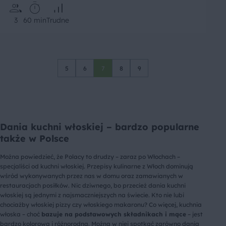
3
60 min
Trudne
5
6
7
8
9
Dania kuchni włoskiej – bardzo popularne
także w Polsce
Można powiedzieć, że Polacy to drudzy – zaraz po Włochach –
specjaliści od kuchni włoskiej. Przepisy kulinarne z Włoch dominują
wśród wykonywanych przez nas w domu oraz zamawianych w
restauracjach posiłków. Nic dziwnego, bo przecież dania kuchni
włoskiej są jednymi z najsmaczniejszych na świecie. Kto nie lubi
chociażby włoskiej pizzy czy włoskiego makaronu? Co więcej, kuchnia
włoska – choć
bazuje na podstawowych składnikach i mące
– jest
bardzo kolorowa i różnorodna. Można w niej spotkać zarówno dania