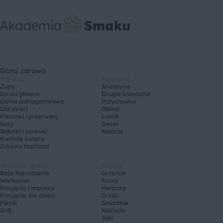
Gotuj zdrowo
Potrawy
Pora dnia
Zupy
Śniadanie
Dania główne
Drugie śniadanie
Dania jednogarnkowe
Przystawka
Dla dzieci
Obiad
Kiszonki i przetwory
Lunch
Sosy
Deser
Sałatki i surówki
Kolacja
Kuchnie świata
Zdrowy fastfood
Specjalne okazje
Napoje
Boże Narodzenie
Grzańce
Wielkanoc
Kawy
Przyjęcia i imprezy
Herbaty
Przyjęcia dla dzieci
Drinki
Piknik
Smoothie
Grill
Koktajle
Soki