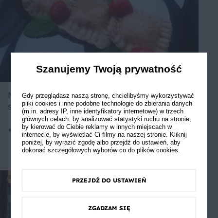
Szanujemy Twoją prywatność
Miętowe ravioli z musem z koziego
Gdy przeglądasz naszą stronę, chcielibyśmy wykorzystywać
pliki cookies i inne podobne technologie do zbierania danych
serka, miodem i truskawkami
(m.in. adresy IP, inne identyfikatory internetowe) w trzech
głównych celach: by analizować statystyki ruchu na stronie,
by kierować do Ciebie reklamy w innych miejscach w
internecie, by wyświetlać Ci filmy na naszej stronie. Kliknij
4
30 min
Łatwe
poniżej, by wyrazić zgodę albo przejdź do ustawień, aby
dokonać szczegółowych wyborów co do plików cookies.
PRZEJDŹ DO USTAWIEŃ
ZGADZAM SIĘ