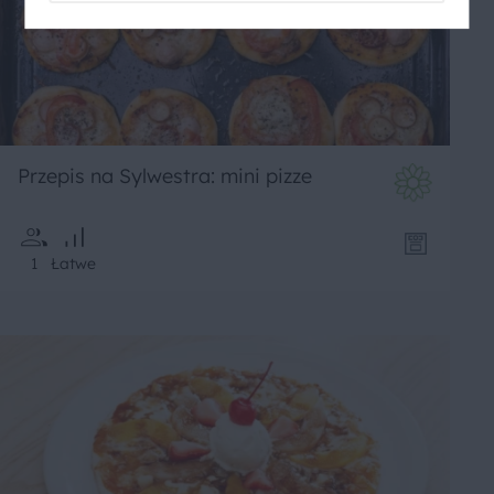
Przepis na Sylwestra: mini pizze
1
Łatwe