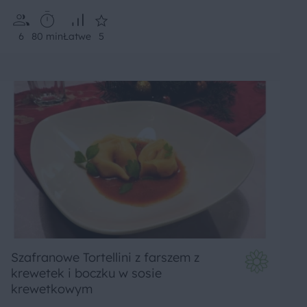
6
80 min
Łatwe
5
Szafranowe Tortellini z farszem z
krewetek i boczku w sosie
krewetkowym