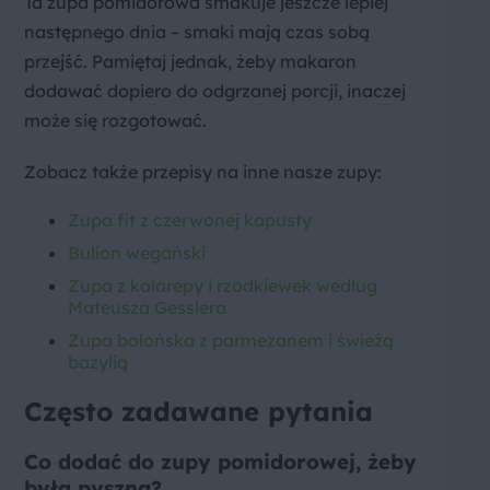
Ta zupa pomidorowa smakuje jeszcze lepiej
następnego dnia – smaki mają czas sobą
przejść. Pamiętaj jednak, żeby makaron
dodawać dopiero do odgrzanej porcji, inaczej
może się rozgotować.
Zobacz także przepisy na inne nasze zupy:
Zupa fit z czerwonej kapusty
Bulion wegański
Zupa z kalarepy i rzodkiewek według
Mateusza Gesslera
Zupa bolońska z parmezanem i świeżą
bazylią
Często zadawane pytania
Co dodać do zupy pomidorowej, żeby
była pyszna?