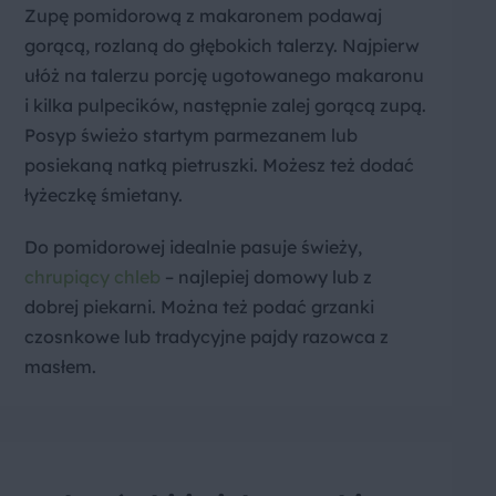
Zupę pomidorową z makaronem podawaj
gorącą, rozlaną do głębokich talerzy. Najpierw
ułóż na talerzu porcję ugotowanego makaronu
i kilka pulpecików, następnie zalej gorącą zupą.
Posyp świeżo startym parmezanem lub
posiekaną natką pietruszki. Możesz też dodać
łyżeczkę śmietany.
Do pomidorowej idealnie pasuje świeży,
chrupiący chleb
– najlepiej domowy lub z
dobrej piekarni. Można też podać grzanki
czosnkowe lub tradycyjne pajdy razowca z
masłem.