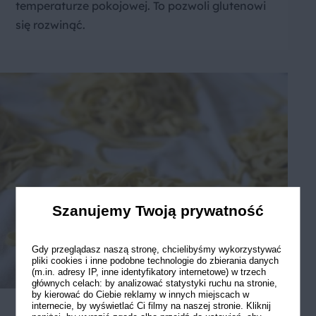
temperaturze pokojowej. To pozwoli glutenowi
się rozwinąć.
Szanujemy Twoją prywatność
Gdy przeglądasz naszą stronę, chcielibyśmy wykorzystywać
pliki cookies i inne podobne technologie do zbierania danych
(m.in. adresy IP, inne identyfikatory internetowe) w trzech
głównych celach: by analizować statystyki ruchu na stronie,
by kierować do Ciebie reklamy w innych miejscach w
internecie, by wyświetlać Ci filmy na naszej stronie. Kliknij
3. Po odpoczynku rozwałkuj ciasto na cienki