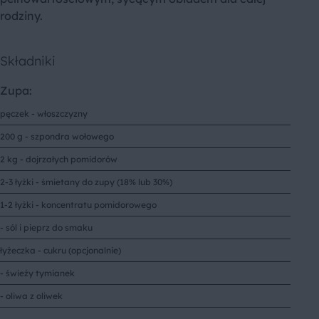
rodziny.
Składniki
Zupa:
pęczek - włoszczyzny
200 g - szpondra wołowego
2 kg - dojrzałych pomidorów
2-3 łyżki - śmietany do zupy (18% lub 30%)
1-2 łyżki - koncentratu pomidorowego
- sól i pieprz do smaku
łyżeczka - cukru (opcjonalnie)
- świeży tymianek
- oliwa z oliwek