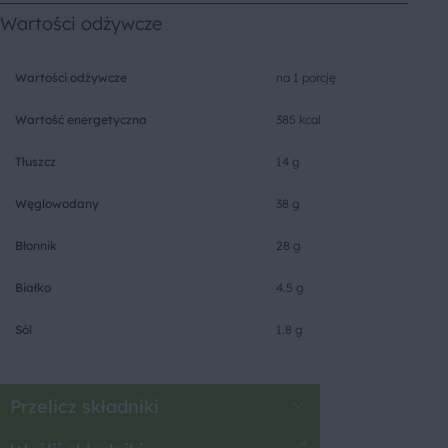
Wartości odżywcze
Wartości odżywcze
na 1 porcję
Wartość energetyczna
385 kcal
Tłuszcz
14 g
Węglowodany
38 g
Błonnik
28 g
Białko
4.5 g
Sól
1.8 g
Przelicz składniki