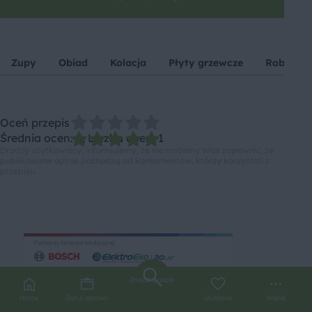
Zupy
Obiad
Kolacja
Płyty grzewcze
Roboty k
Oceń przepis
Średnia ocen: 5, Liczba ocen: 1
Drodzy użytkownicy, informujemy, że nie możemy Was zapewnić, że
publikowane opinie pochodzą od konsumentów, którzy korzystali z
przepisu.
Znajdź przepis
Home
Gotuj zdrowo
Ulubione
Więcej