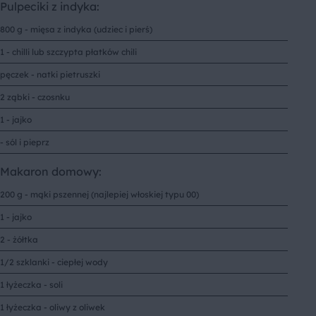
Pulpeciki z indyka:
800 g - mięsa z indyka (udziec i pierś)
1 - chilli lub szczypta płatków chili
pęczek - natki pietruszki
2 ząbki - czosnku
1 - jajko
- sól i pieprz
Makaron domowy:
200 g - mąki pszennej (najlepiej włoskiej typu 00)
1 - jajko
2 - żółtka
1/2 szklanki - ciepłej wody
1 łyżeczka - soli
1 łyżeczka - oliwy z oliwek