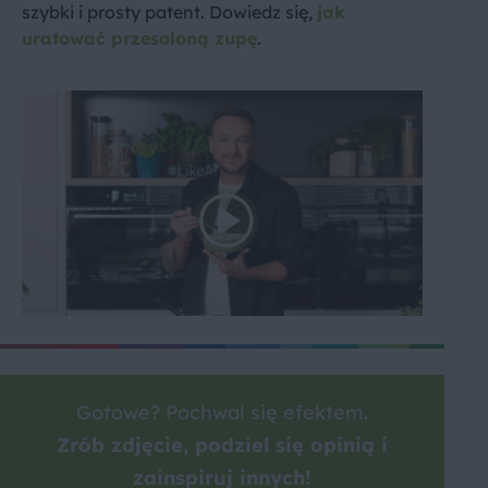
szybki i prosty patent. Dowiedz się,
jak
uratować przesoloną zupę
.
Gotowe? Pochwal się efektem.
Zrób zdjęcie, podziel się opinią i
zainspiruj innych!