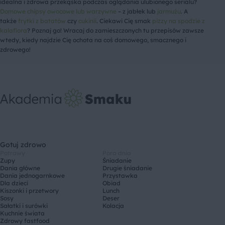
idealna i zdrowa przekąska podczas oglądania ulubionego serialu?
Domowe chipsy owocowe lub warzywne
– z jabłek lub
jarmużu
. A
także
frytki z batatów
czy
cukinii
. Ciekawi Cię smak
pizzy na spodzie z
kalafiora
? Poznaj go! Wracaj do zamieszczonych tu przepisów zawsze
wtedy, kiedy najdzie Cię ochota na coś domowego, smacznego i
zdrowego!
Gotuj zdrowo
Potrawy
Pora dnia
Zupy
Śniadanie
Dania główne
Drugie śniadanie
Dania jednogarnkowe
Przystawka
Dla dzieci
Obiad
Kiszonki i przetwory
Lunch
Sosy
Deser
Sałatki i surówki
Kolacja
Kuchnie świata
Zdrowy fastfood