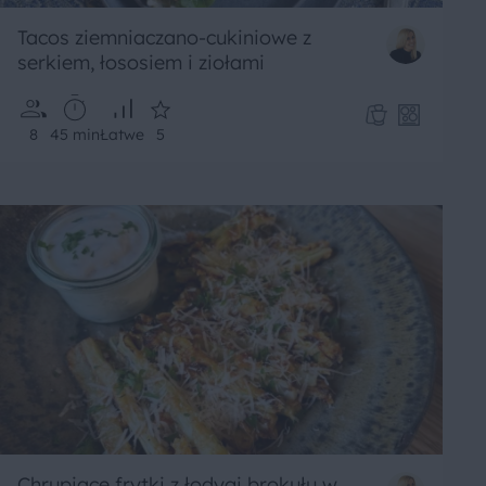
Tacos ziemniaczano-cukiniowe z
serkiem, łososiem i ziołami
8
45 min
Łatwe
5
Chrupiące frytki z łodygi brokułu w