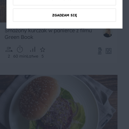
ZGADZAM SIĘ
Smażony kurczak w panierce z filmu
Green Book
2
60 min
Łatwe
5