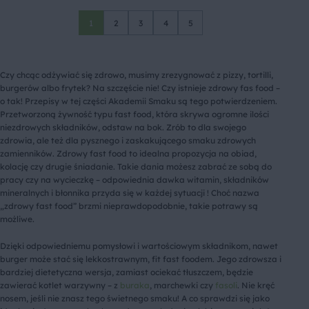
1
2
3
4
5
Czy chcąc odżywiać się zdrowo, musimy zrezygnować z pizzy, tortilli,
burgerów albo frytek? Na szczęście nie! Czy istnieje zdrowy fas food –
o tak! Przepisy w tej części Akademii Smaku są tego potwierdzeniem.
Przetworzoną żywność typu fast food, która skrywa ogromne ilości
niezdrowych składników, odstaw na bok. Zrób to dla swojego
zdrowia, ale też dla pysznego i zaskakującego smaku zdrowych
zamienników. Zdrowy fast food to idealna propozycja na obiad,
kolację czy drugie śniadanie. Takie dania możesz zabrać ze sobą do
pracy czy na wycieczkę – odpowiednia dawka witamin, składników
mineralnych i błonnika przyda się w każdej sytuacji ! Choć nazwa
„zdrowy fast food” brzmi nieprawdopodobnie, takie potrawy są
możliwe.
Dzięki odpowiedniemu pomysłowi i wartościowym składnikom, nawet
burger może stać się lekkostrawnym, fit fast foodem. Jego zdrowsza i
bardziej dietetyczna wersja, zamiast ociekać tłuszczem, będzie
zawierać kotlet warzywny – z
buraka
, marchewki czy
fasoli
. Nie kręć
nosem, jeśli nie znasz tego świetnego smaku! A co sprawdzi się jako