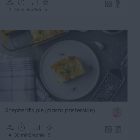
4
35 min
Łatwe
5
Shepherd's pie (ciasto pasterskie)
4
80 min
Średnie
5