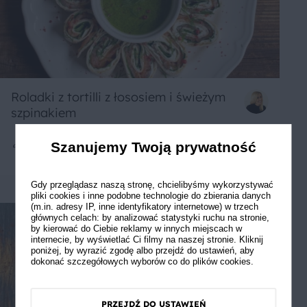
Roladki z tortilli z łososiem i świeżym
szpinakiem
Szanujemy Twoją prywatność
2
20 min
Łatwe
5
Gdy przeglądasz naszą stronę, chcielibyśmy wykorzystywać
pliki cookies i inne podobne technologie do zbierania danych
(m.in. adresy IP, inne identyfikatory internetowe) w trzech
głównych celach: by analizować statystyki ruchu na stronie,
by kierować do Ciebie reklamy w innych miejscach w
internecie, by wyświetlać Ci filmy na naszej stronie. Kliknij
poniżej, by wyrazić zgodę albo przejdź do ustawień, aby
dokonać szczegółowych wyborów co do plików cookies.
PRZEJDŹ DO USTAWIEŃ