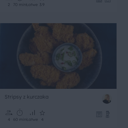
2
70 min
Łatwe
3.9
Stripsy z kurczaka
4
60 min
Łatwe
4