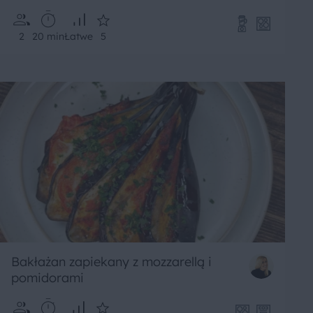
2
20 min
Łatwe
5
Bakłażan zapiekany z mozzarellą i
pomidorami