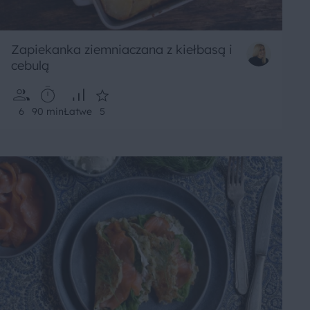
Zapiekanka ziemniaczana z kiełbasą i
cebulą
6
90 min
Łatwe
5