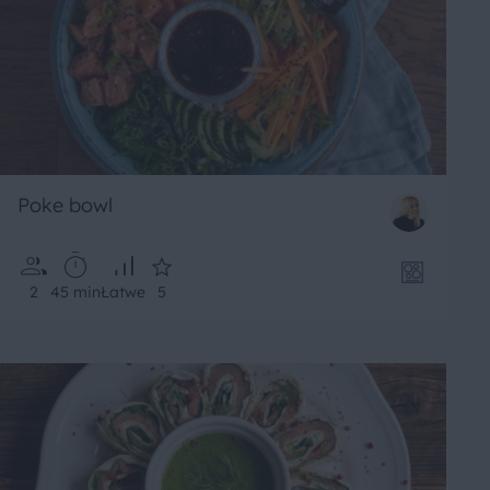
Poke bowl
2
45 min
Łatwe
5