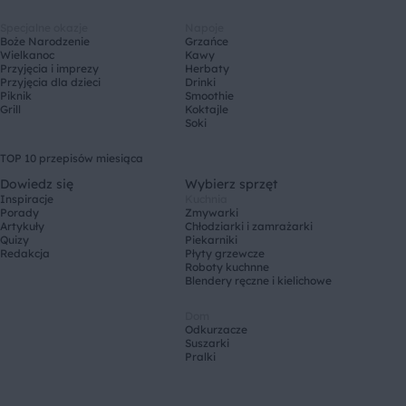
Specjalne okazje
Napoje
Boże Narodzenie
Grzańce
Wielkanoc
Kawy
Przyjęcia i imprezy
Herbaty
Przyjęcia dla dzieci
Drinki
Piknik
Smoothie
Grill
Koktajle
Soki
TOP 10 przepisów miesiąca
Dowiedz się
Wybierz sprzęt
Inspiracje
Kuchnia
Porady
Zmywarki
Artykuły
Chłodziarki i zamrażarki
Quizy
Piekarniki
Redakcja
Płyty grzewcze
Roboty kuchnne
Blendery ręczne i kielichowe
Dom
Odkurzacze
Suszarki
Pralki