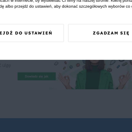
cach w internecie, by wyświetlać Ci filmy na naszej stronie. Kliknij poniż
dę albo przejdź do ustawień, aby dokonać szczegółowych wyborów co 
 Was zapewnić, że publikowane opinie pochodzą od konsumentów,
EJDŹ DO USTAWIEŃ
ZGADZAM SIĘ