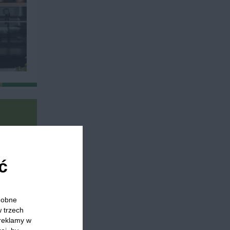
ć
Rzodkiewka
Jajka na twardo
Owoce morza
Jogur
odobne
w trzech
 reklamy w