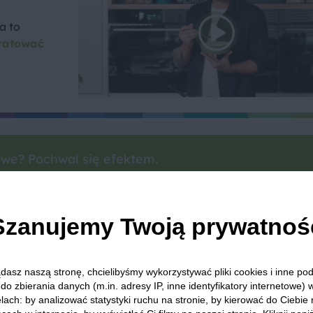
a to
ratować
we? Pochwal się efektem.
dziel się opinią i zainspiruj innych!
Szanujemy Twoją prywatnoś
Chłodnik litewski
Ogórek
Szczypiorek
Botwina
dasz naszą stronę, chcielibyśmy wykorzystywać pliki cookies i inne p
do zbierania danych (m.in. adresy IP, inne identyfikatory internetowe) 
lach: by analizować statystyki ruchu na stronie, by kierować do Ciebie