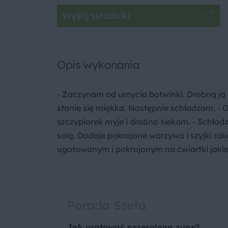
Wyślij składniki
Opis wykonania
- Zaczynam od umycia botwinki. Drobną ją k
stanie się miękka. Następnie schładzam. - O
szczypiorek myje i drobno siekam. - Schło
solą. Dodaje pokrojone warzywa i szyjki ra
ugotowanym i pokrojonym na ćwiartki jaki
Porada Szefa
Jak uratować przesoloną zupę?