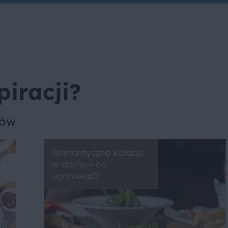
piracji?
sów
Romantyczna kolacja
w domu – co
ugotować?