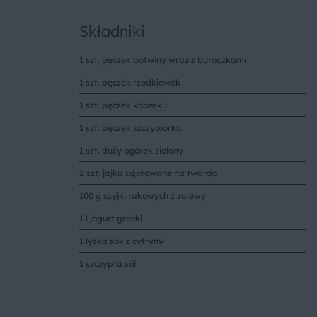
Składniki
1 szt. pęczek botwiny wraz z buraczkami
1 szt. pęczek rzodkiewek
1 szt. pęczek koperku
1 szt. pęczek szczypiorku
1 szt. duży ogórek zielony
2 szt. jajka ugotowane na twardo
100 g szyjki rakowych z zalewy
1 l jogurt grecki
1 łyżka sok z cytryny
1 szczypta sół