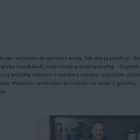
roje i wrzucam do garnka z wodą. Tak aby ją przykryć. Go
górka i rzodkiewki myje i kroje w drobną kostkę. - Koperek 
dzoną botwinę mieszam z sokiem z cytryny i jogurtem, dop
kowe. Mieszam i wstawiam do lodówki na około 2 godziny. -
em.