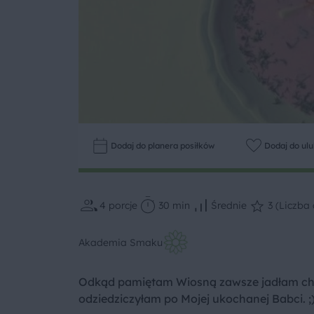
Dodaj do planera posiłków
Dodaj do ul
4
porcje
30 min
Średnie
3 (Liczba 
Akademia Smaku
Odkąd pamiętam Wiosną zawsze jadłam chłodni
odziedziczyłam po Mojej ukochanej Babci. ;