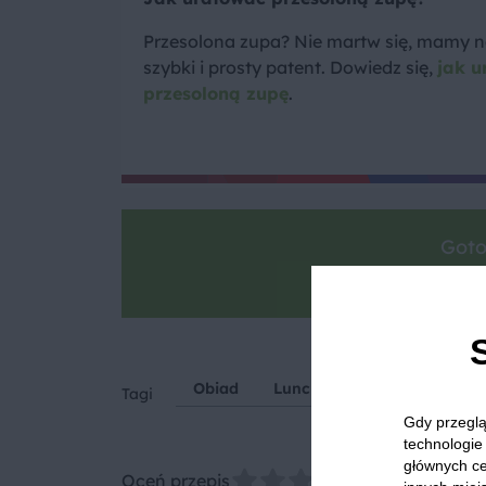
Przesolona zupa? Nie martw się, mamy n
szybki i prosty patent. Dowiedz się,
jak u
przesoloną zupę
.
Goto
Zrób zdjęcie, po
Obiad
Lunch
Lekka kolacja
Tagi
Gdy przeglą
technologie 
głównych ce
Oceń przepis