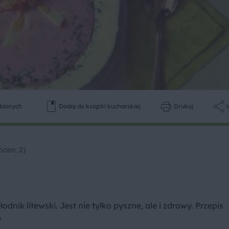
ubionych
Dodaj do książki kucharskiej
Drukuj
ocen: 2)
k litewski. Jest nie tylko pyszne, ale i zdrowy. Przepis
)